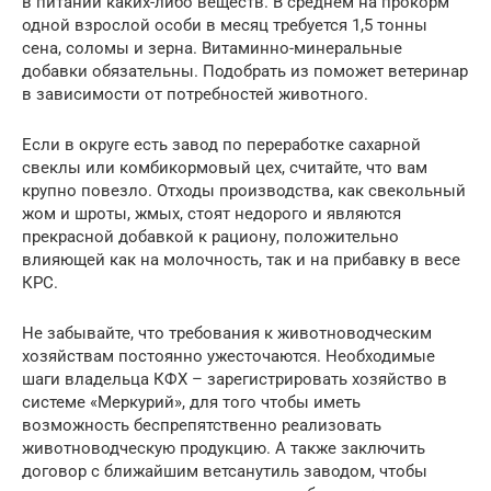
в питании каких-либо веществ. В среднем на прокорм
одной взрослой особи в месяц требуется 1,5 тонны
сена, соломы и зерна. Витаминно-минеральные
добавки обязательны. Подобрать из поможет ветеринар
в зависимости от потребностей животного.
Если в округе есть завод по переработке сахарной
свеклы или комбикормовый цех, считайте, что вам
крупно повезло. Отходы производства, как свекольный
жом и шроты, жмых, стоят недорого и являются
прекрасной добавкой к рациону, положительно
влияющей как на молочность, так и на прибавку в весе
КРС.
Не забывайте, что требования к животноводческим
хозяйствам постоянно ужесточаются. Необходимые
шаги владельца КФХ – зарегистрировать хозяйство в
системе «Меркурий», для того чтобы иметь
возможность беспрепятственно реализовать
животноводческую продукцию. А также заключить
договор с ближайшим ветсанутиль заводом, чтобы